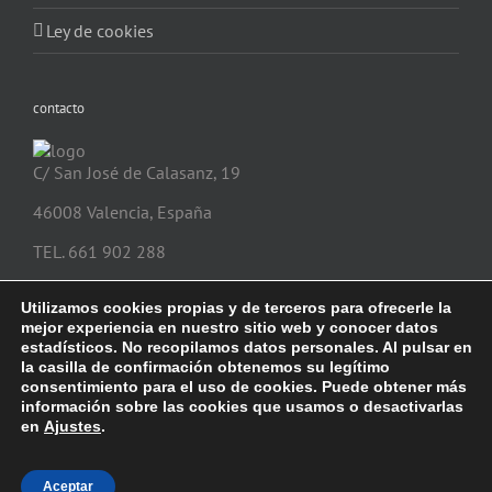
Ley de cookies
contacto
C/ San José de Calasanz, 19
46008 Valencia, España
TEL. 661 902 288
info@safeonecajasfuertes.com
Utilizamos cookies propias y de terceros para ofrecerle la
mejor experiencia en nuestro sitio web y conocer datos
estadísticos. No recopilamos datos personales. Al pulsar en
la casilla de confirmación obtenemos su legítimo
consentimiento para el uso de cookies. Puede obtener más
información sobre las cookies que usamos o desactivarlas
en
Ajustes
.
Copyright 2017 Safeone Cajas Fuertes | Todos los derechos reservados
Aceptar