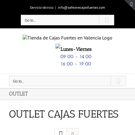
Skip
Servicio técnico
|
info@safeonecajasfuertes.com
to
content
Go to...
Lunes-Viernes
09:00 - 14:00
16:00 - 19:00
Go to...
OUTLET
OUTLET CAJAS FUERTES